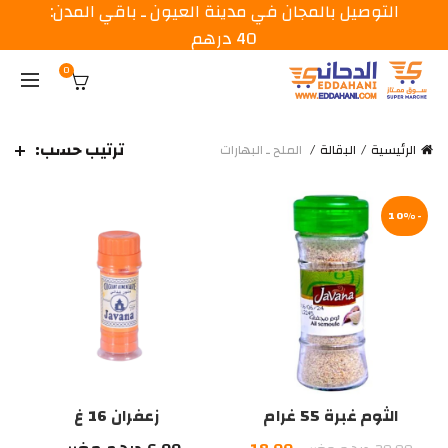
التوصيل بالمجان في مدينة العيون ـ باقي المدن:
40 درهم
0
ترتيب حسب:
الرئيسية
البقالة
الملح ـ البهارات
-10%
الثوم غبرة 55 غرام
زعفران 16 غ