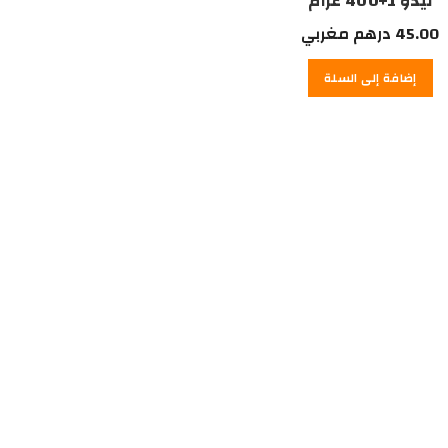
نيدو 1+400 غرام
45.00
درهم مغربي
إضافة إلى السلة