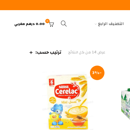
0
التصنيف الرابع
0.00
درهم مغربي
ترتيب حسب:
عرض ⁦14⁩ من كل النتائج
-3%