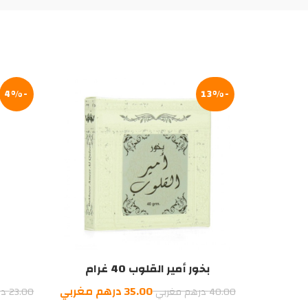
-4%
-13%
بخور أمير القلوب 40 غرام
السعر
السعر
35.00
درهم مغربي
40.00
درهم مغربي
23.00
در
الأصلي
الحالي