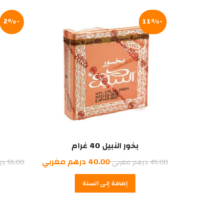
درهم
درهم
مغربي.
مغربي.
-2%
-11%
بخور النبيل 40 غرام
السعر
السعر
40.00
درهم مغربي
45.00
درهم مغربي
55.00
در
الأصلي
الحالي
إضافة إلى السلة
هو:
هو:
40.00
45.00
درهم
درهم