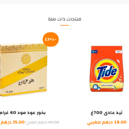
منتجات ذات صلة
-13%
تيد عادي 700غ
بخور عود مود 40 غرام
السعر
18.00
درهم مغربي
35.00
درهم 
40.00
درهم مغربي
الأصلي