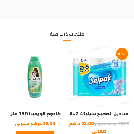
منتجات ذات صلة
-8%
مناديل المطبخ سيلباك 2=6
كادوم الويفيرا 190 ملل
السعر
23.00
درهم
13.00
درهم مغربي
25.00
درهم مغربي
الأصلي
السعر
مغربي