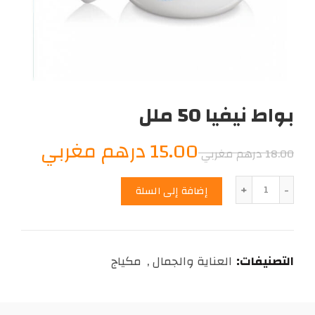
بواط نيفيا 50 ملل
السعر
السعر
15.00
درهم مغربي
18.00
درهم مغربي
الأصلي
الحال
الكمية
إضافة إلى السلة
هو:
هو:
15.00
18.00
التصنيفات:
العناية والجمال
,
مكياج
درهم
درهم
مغربي.
مغربي