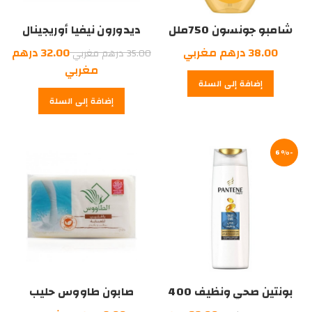
شامبو جونسون 750ملل
ديدورون نيفيا أوريجينال
200 ملل
السعر
38.00
درهم مغربي
32.00
درهم
35.00
درهم مغربي
الأصلي
السعر
مغربي
إضافة إلى السلة
هو:
الحالي
إضافة إلى السلة
هو:
35.00
درهم
32.00
درهم
مغربي.
-6%
مغربي.
بونتين صحي ونظيف 400
صابون طاووس حليب
ملل