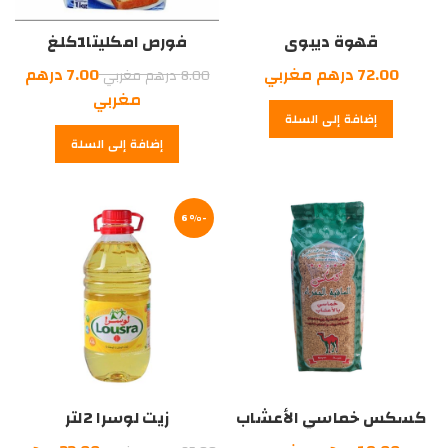
قهوة ديبوى
فورص امكليتا1كلغ
بريزيل500غرام
السعر
72.00
درهم مغربي
7.00
درهم
8.00
درهم مغربي
الأصلي
السعر
مغربي
إضافة إلى السلة
هو:
الحالي
إضافة إلى السلة
هو:
8.00
7.00
درهم
درهم
مغربي.
-6%
مغربي.
كسكس خماسي الأعشاب
زيت لوسرا 2لتر
الساقية1كلغ