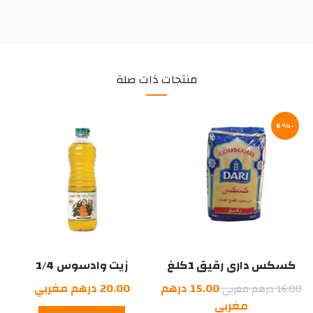
منتجات ذات صلة
-6%
كسكس داري رقيق 1كلغ
زيت وادسوس 1/4
السعر
15.00
درهم
20.00
درهم مغربي
16.00
درهم مغربي
الأصلي
السعر
مغربي