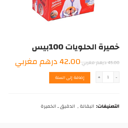
خميرة الحلويات 100بيس
السعر
السع
42.00
درهم مغربي
45.00
درهم مغربي
الأصلي
الحال
الكمية
إضافة إلى السلة
هو:
هو:
2.00
45.00
التصنيفات:
البقالة
,
الدقيق ـ الخميرة
درهم
درهم
مغربي.
مغرب