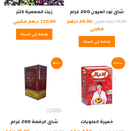
شاي نور العيون 200 غرام
زيت المعصرة 1لتر
السعر
24.00
درهم
110.00
درهم مغربي
25.00
درهم مغربي
الأصلي
السعر
مغربي
إضافة إلى السلة
هو:
الحالي
إضافة إلى السلة
هو:
25.00
درهم
24.00
درهم
مغربي.
-10%
مغربي.
-4%
خميرة الحلويات
شاي الرفعة 200 غرام
اديال10بيس