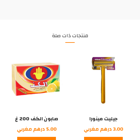
منتجات ذات صلة
جيليت مينورا
صابون الكف 200 غ
3.00
درهم مغربي
5.00
درهم مغربي