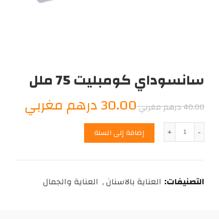
سانسوداي كومبليت 75 ملل
السعر
السع
30.00
درهم مغربي
40.00
درهم مغربي
الأصلي
الحال
الكمية
إضافة إلى السلة
هو:
هو:
0.00
40.00
التصنيفات:
العناية بالاسنان
,
العناية والجمال
درهم
درهم
مغربي.
مغرب