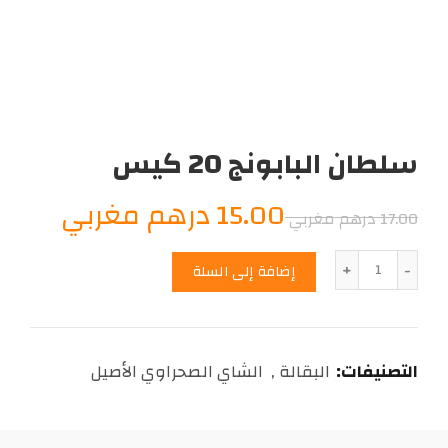
سلطان البابونج 20 كيس
السعر
السعر
15.00
درهم مغربي
17.00
درهم مغربي
الأصلي
الحال
الكمية
إضافة إلى السلة
هو:
هو:
15.00
17.00
التصنيفات:
البقالة
,
الشاي الصحراوي الأصيل
درهم
درهم
مغربي.
مغربي