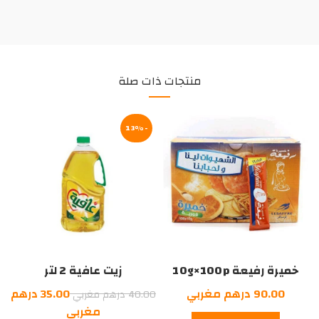
منتجات ذات صلة
-13%
خميرة رفيعة 10g×100p
زيت عافية 2 لتر
السعر
90.00
درهم مغربي
35.00
درهم
40.00
درهم مغربي
الأصلي
السعر
مغربي