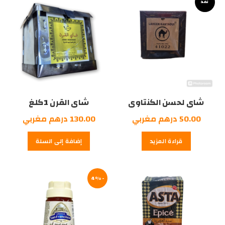
نفذ
مغربي.
مغربي.
شاي لحسن الكنتاوي
شاي القرن 1كلغ
الجمل500غرام
50.00
درهم مغربي
130.00
درهم مغربي
قراءة المزيد
إضافة إلى السلة
-4%