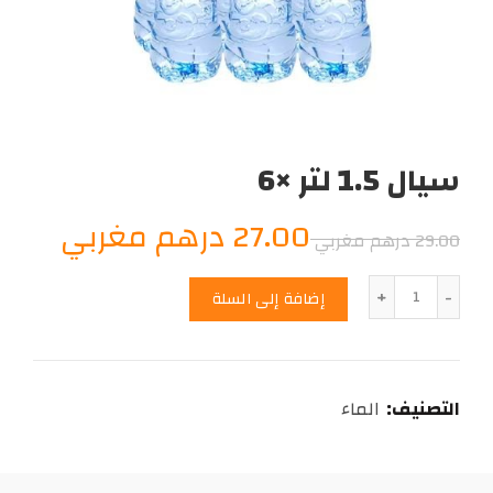
سيال 1.5 لتر ×6
السعر
السع
27.00
درهم مغربي
29.00
درهم مغربي
الأصلي
الحال
الكمية
إضافة إلى السلة
هو:
هو:
7.00
29.00
التصنيف:
الماء
درهم
درهم
مغربي.
مغرب