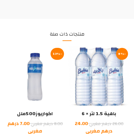
منتجات ذات صلة
-13%
-8%
باهية 1.5 لتر × 6
اكواريوز500ملل
السعر
السعر
24.00
7.00
درهم
26.00
درهم مغربي
8.00
درهم مغربي
الأصلي
السعر
الأصلي
السعر
درهم مغربي
مغربي