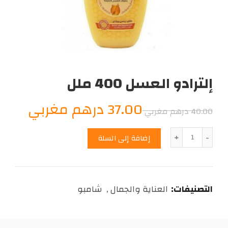
إلترادو العسل 400 ملل
السعر
السع
37.00
درهم مغربي
40.00
درهم مغربي
الأصلي
الحال
الكمية
إضافة إلى السلة
هو:
هو:
37.00
40.00
التصنيفات:
العناية والجمال
,
شامبو
درهم
درهم
مغربي.
مغرب