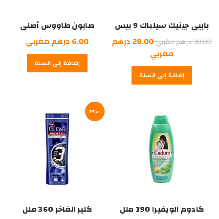
بابيي جينيك سيلباك 9 بيس
صابون طاووس أصلي
السعر
28.00
درهم
6.00
درهم مغربي
30.00
درهم مغربي
الأصلي
السعر
مغربي
إضافة إلى السلة
هو:
الحالي
إضافة إلى السلة
هو:
30.00
درهم
28.00
درهم
مغربي.
مغربي.
-7%
كادوم الويفيرا 190 ملل
كلير الفاخر 360 ملل