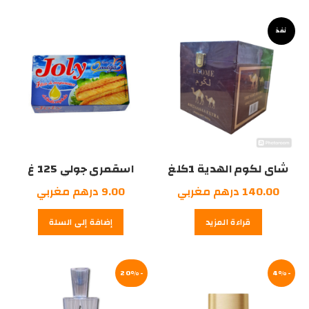
نفذ
شاي لكوم الهدية 1كلغ
اسقمري جولي 125 غ
140.00
درهم مغربي
9.00
درهم مغربي
قراءة المزيد
إضافة إلى السلة
-20%
-4%