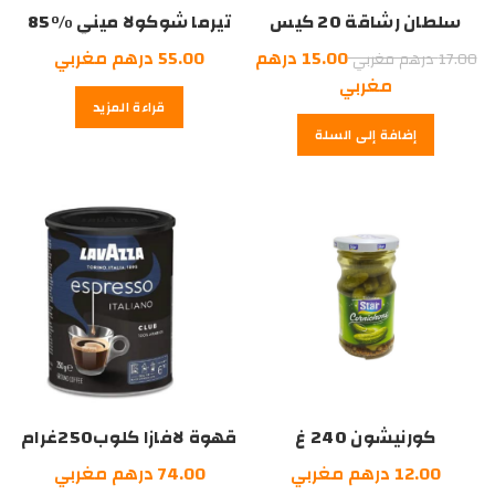
سلطان رشاقة 20 كيس
تيرما شوكولا ميني %85
السعر
15.00
درهم
55.00
درهم مغربي
17.00
درهم مغربي
الأصلي
السعر
مغربي
قراءة المزيد
هو:
الحالي
إضافة إلى السلة
هو:
17.00
درهم
15.00
درهم
مغربي.
مغربي.
كورنيشون 240 غ
قهوة لافازا كلوب250غرام
12.00
درهم مغربي
74.00
درهم مغربي