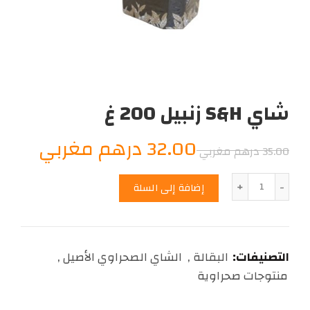
شاي S&H زنبيل 200 غ
السعر
السعر
32.00
درهم مغربي
35.00
درهم مغربي
الأصلي
الحال
الكمية
إضافة إلى السلة
هو:
هو:
2.00
35.00
التصنيفات:
البقالة
,
الشاي الصحراوي الأصيل
,
درهم
درهم
منتوجات صحراوية
مغربي.
مغربي