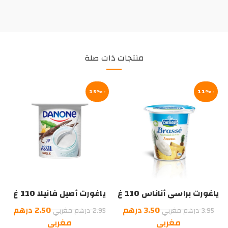
منتجات ذات صلة
-15%
-11%
ياغورت براسي أناناس 110 غ
ياغورت أصيل فانيلا 110 غ
السعر
السعر
3.50
درهم
2.50
درهم
3.95
درهم مغربي
2.95
درهم مغربي
الأصلي
السعر
الأصلي
السعر
مغربي
مغربي