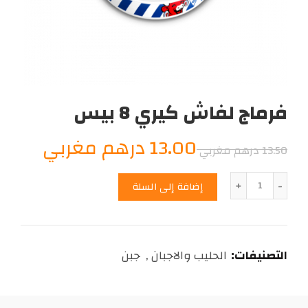
فرماج لفاش كيري 8 بيس
السعر
السعر
13.00
درهم مغربي
13.50
درهم مغربي
الأصلي
الحالي
الكمية
إضافة إلى السلة
هو:
هو:
13.00
13.50
التصنيفات:
الحليب والاجبان
,
جبن
درهم
درهم
مغربي.
مغربي