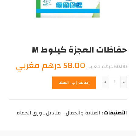
حفاظات العجزة كيلوط M
السعر
السع
58.00
درهم مغربي
60.00
درهم مغربي
الأصلي
الحال
الكمية
إضافة إلى السلة
هو:
هو:
8.00
60.00
التصنيفات:
العناية والجمال
,
مناديل ـ ورق الحمام
درهم
درهم
مغربي.
مغرب