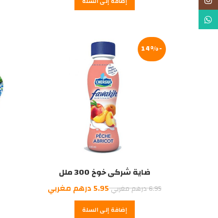
Instagram
إضافة إلى السلة
هو:
هو:
6.00
7.00
WhatsApp
درهم
درهم
مغربي.
مغربي.
-14%
ضاية شركي خوخ 300 ملل
السعر
السعر
5.95
درهم مغربي
6.95
درهم مغربي
الأصلي
الحالي
إضافة إلى السلة
هو:
هو: