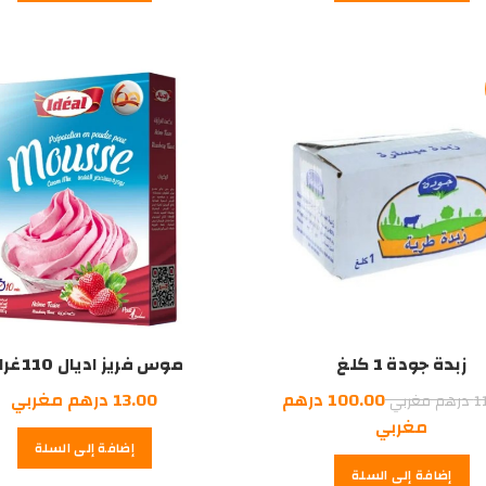
3.95
درهم
مغربي.
زبدة جودة 1 كلغ
موس فريز اديال 110غرام
السعر
100.00
درهم
13.00
درهم مغربي
1
درهم مغربي
الأصلي
السعر
مغربي
إضافة إلى السلة
هو:
الحالي
إضافة إلى السلة
هو:
110.00