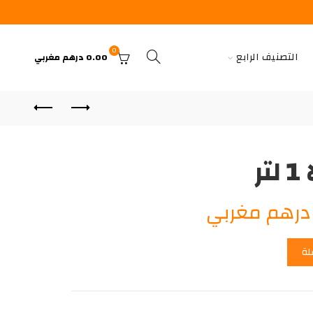
0
التصنيف الرابع
0.00
درهم مغربي
ر
السعر
رهم مغربي
الحالي
لة
هو:
35.00