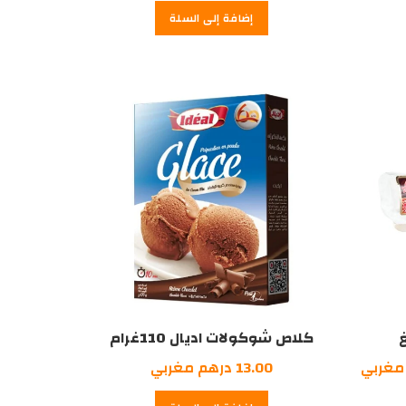
الحالي
الأصلي
الحالي
إضافة إلى السلة
هو:
هو:
هو:
42.00
45.00
4.95
درهم
درهم
درهم
مغربي.
مغربي.
مغربي.
كلاص شوكولات اديال 110غرام
السعر
مغربي
13.00
درهم مغربي
الحالي