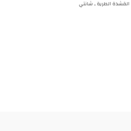
القشدة الطرية ـ شانتي
درهم
مغربي.