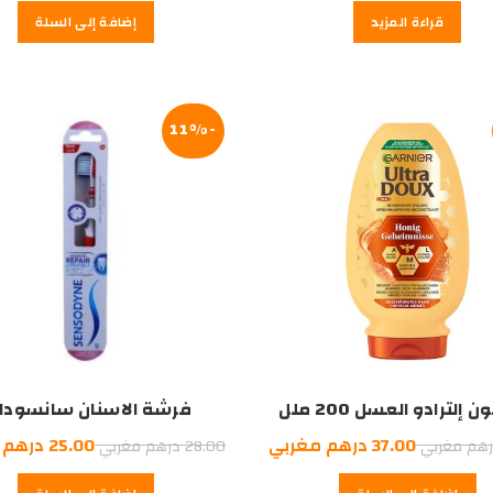
قراءة المزيد
إضافة إلى السلة
هو:
هو:
24.00
87.00
درهم
درهم
مغربي.
مغربي.
-11%
 إلترادو العسل 200 ملل
فرشة الاسنان سانسودا
السعر
السعر
السعر
37.00
درهم مغربي
25.00
درهم 
هم مغربي
28.00
درهم مغربي
الأصلي
الحالي
الأصلي