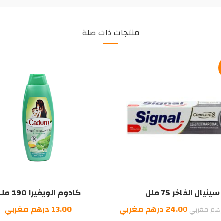
منتجات ذات صلة
سينيال الفاخر 75 ملل
كادوم الويفيرا 190 ملل
السعر
السعر
24.00
درهم مغربي
13.00
درهم مغربي
هم مغربي
الأصلي
الحالي