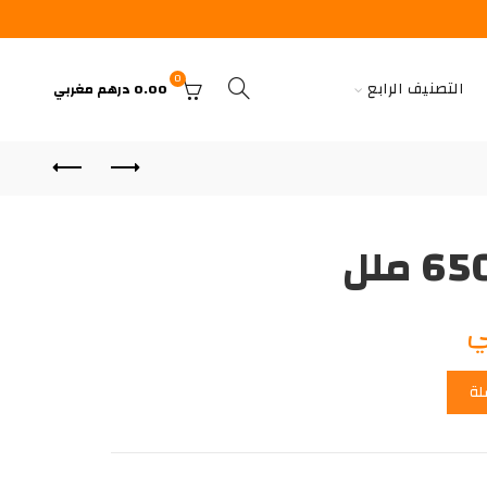
0
التصنيف الرابع
0.00
درهم مغربي
ي
لة