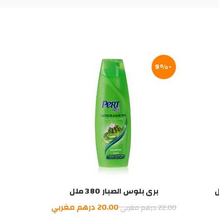
-9%
بري بلوس الصبار 380 ملل
السعر
السعر
20.00
درهم مغربي
22.00
درهم مغربي
الأصلي
الحالي