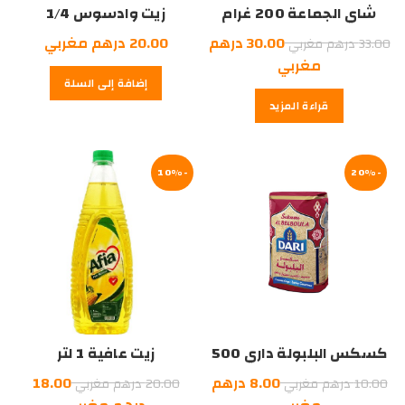
شاي الجماعة 200 غرام
زيت وادسوس 1/4
السعر
30.00
درهم
20.00
درهم مغربي
33.00
درهم مغربي
الأصلي
السعر
مغربي
إضافة إلى السلة
هو:
الحالي
قراءة المزيد
هو:
33.00
درهم
30.00
درهم
مغربي.
-20%
مغربي.
-10%
كسكس البلبولة داري 500
زيت عافية 1 لتر
غرام
السعر
السعر
8.00
درهم
18.00
10.00
درهم مغربي
20.00
درهم مغربي