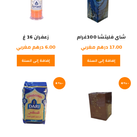
شاي فليتشا 100غرام
زعفران 16 غ
17.00
درهم مغربي
6.00
درهم مغربي
إضافة إلى السلة
إضافة إلى السلة
-6%
-4%