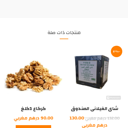
منتجات ذات صلة
-2%
شاي الغيلاني الصندوق
كركاع 1كلغ
1كلغ
السعر
130.00
90.00
درهم مغربي
132.00
درهم مغربي
الأصلي
السعر
درهم مغربي