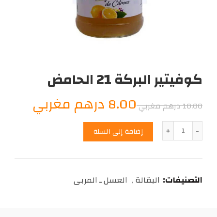
كوفيتير البركة 21 الحامض
السعر
السعر
8.00
درهم مغربي
10.00
درهم مغربي
الأصلي
الحالي
الكمية
إضافة إلى السلة
هو:
هو:
8.00
10.00
التصنيفات:
البقالة
,
العسل ـ المربى
درهم
درهم
مغربي.
مغربي