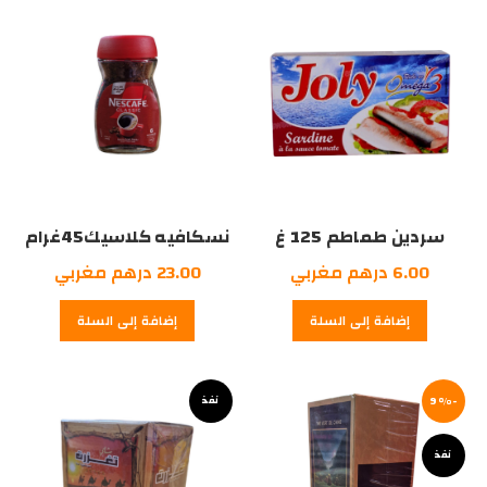
مغربي.
مغربي.
سردين طماطم 125 غ
نسكافيه كلاسيك45غرام
6.00
درهم مغربي
23.00
درهم مغربي
إضافة إلى السلة
إضافة إلى السلة
-9%
نفذ
نفذ