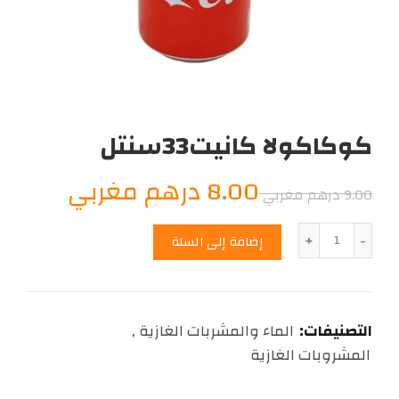
كوكاكولا كانيت33سنتل
السعر
السعر
8.00
درهم مغربي
9.00
درهم مغربي
الأصلي
الحالي
الكمية
إضافة إلى السلة
هو:
هو:
8.00
9.00
التصنيفات:
الماء والمشربات الغازية
,
درهم
درهم
المشروبات الغازية
مغربي.
مغربي.