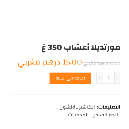
مورتديلا أعشاب 350 غ
السعر
السعر
15.00
درهم مغربي
17.00
درهم مغربي
الأصلي
الحال
الكمية
إضافة إلى السلة
هو:
هو:
15.00
17.00
التصنيفات:
الكاشير ـ لانشون
,
درهم
درهم
اللحم المدخن ـ المجمدات
مغربي.
مغربي