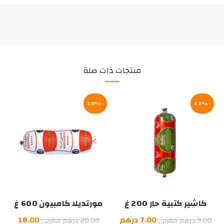
منتجات ذات صلة
-10%
-22%
كاشير كتبية حار 200 غ
مورتديلا كامبيون 600 غ
السعر
السعر
7.00
درهم
18.00
9.00
درهم مغربي
20.00
درهم مغربي