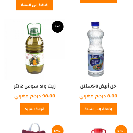
إضافة إلى السلة
هو:
45.00
درهم
40.00
درهم
مغربي.
نفذ
مغربي.
خل أبيض50سنتل
زيت واد سوس 2 لتر
8.00
درهم مغربي
98.00
درهم مغربي
إضافة إلى السلة
قراءة المزيد
-6%
-6%