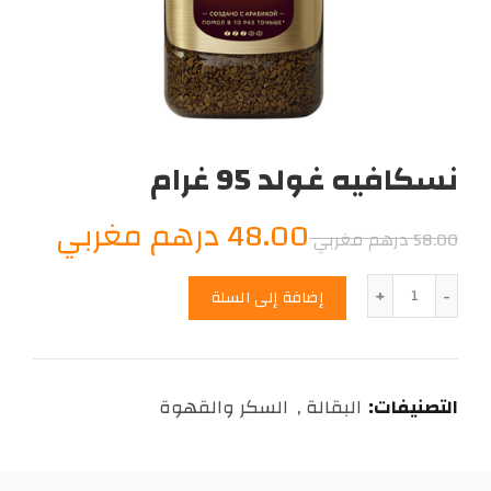
نسكافيه غولد 95 غرام
السعر
السع
48.00
درهم مغربي
58.00
درهم مغربي
الأصلي
الحال
الكمية
إضافة إلى السلة
هو:
هو:
8.00
58.00
التصنيفات:
البقالة
,
السكر والقهوة
درهم
درهم
مغربي.
مغرب