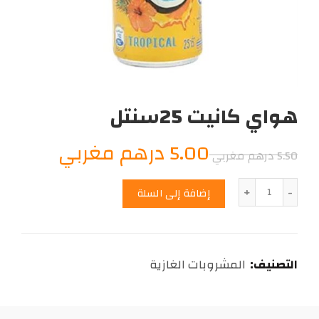
هواي كانيت 25سنتل
السعر
السعر
5.00
درهم مغربي
5.50
درهم مغربي
الأصلي
الحالي
الكمية
إضافة إلى السلة
هو:
هو:
5.00
5.50
التصنيف:
المشروبات الغازية
درهم
درهم
مغربي.
مغربي.