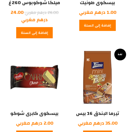
بيسكوي طونيك
ميلكا شوكوبوس 260غ
السعر
1.00
درهم مغربي
24.00
26.00
درهم مغربي
الأصلي
السعر
درهم مغربي
إضافة إلى السلة
هو:
الحالي
إضافة إلى السلة
هو:
26.00
درهم
24.00
درهم
مغربي.
نفذ
مغربي.
تيرما البندق 16 بيس
بيسكوي كابري شوكو
35.00
درهم مغربي
2.00
درهم مغربي