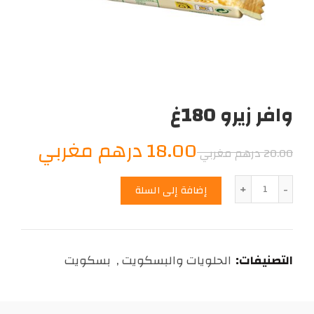
وافر زيرو 180غ
السعر
السع
18.00
درهم مغربي
20.00
درهم مغربي
الأصلي
الحال
الكمية
إضافة إلى السلة
هو:
هو:
8.00
20.00
التصنيفات:
الحلويات والبسكويت
,
بسكويت
درهم
درهم
مغربي.
مغرب