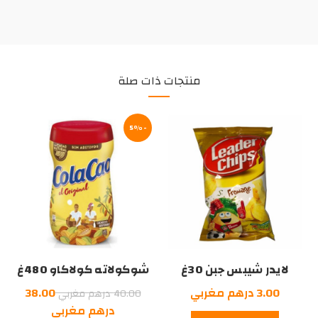
منتجات ذات صلة
-5%
لايدر شيبس جبن 30غ
شوكولاته كولاكاو 480غ
السعر
3.00
درهم مغربي
38.00
40.00
درهم مغربي
الأصلي
السعر
درهم مغربي