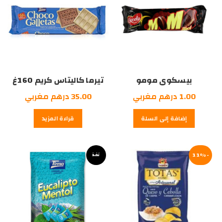
بيسكوي مومو
تيرما كاليتاس كريم 160غ
1.00
درهم مغربي
35.00
درهم مغربي
إضافة إلى السلة
قراءة المزيد
-11%
نفذ