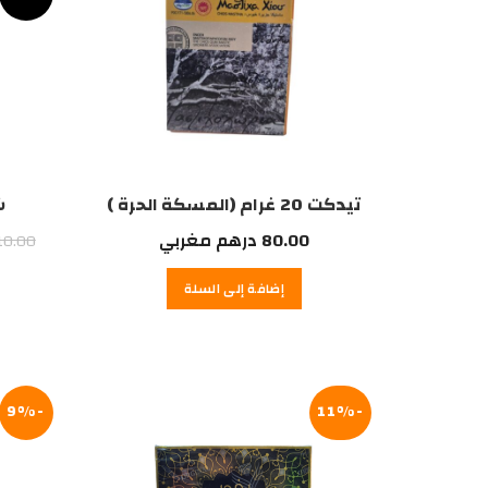
تيدكت 20 غرام (المسكة الحرة )
ش
80.00
درهم مغربي
10.00
إضافة إلى السلة
-9%
-11%