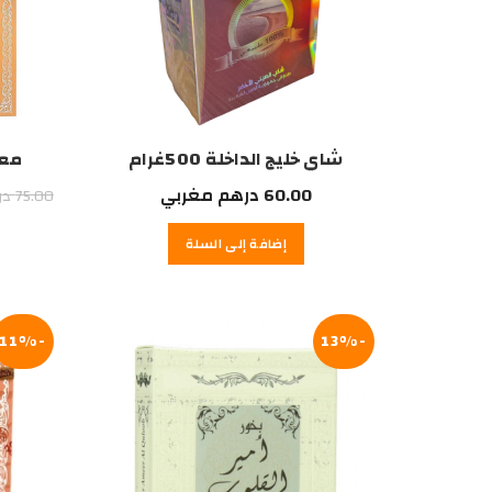
شاي خليج الداخلة 500غرام
معطر
60.00
درهم مغربي
75.00
در
إضافة إلى السلة
-11%
-13%