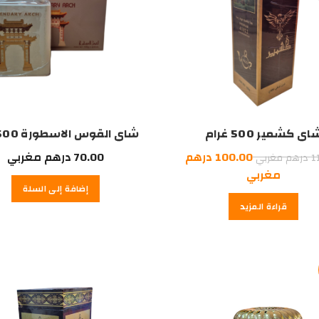
اي كشمير 500 غرام
شاي القوس الاسطورة 500غرام
السعر
100.00
درهم
70.00
درهم مغربي
1
درهم مغربي
الأصلي
السعر
مغربي
إضافة إلى السلة
هو:
الحالي
قراءة المزيد
هو:
110.00
درهم
100.00
درهم
مغربي.
مغربي.