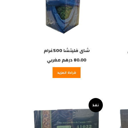
شاي فليتشا 500غرام
80.00
درهم مغربي
قراءة المزيد
نفذ