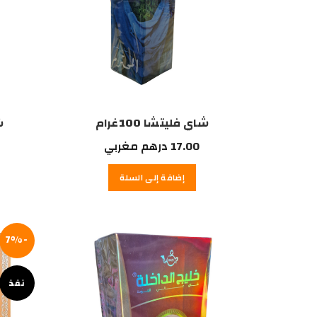
شاي فليتشا 100غرام
ش
17.00
درهم مغربي
إضافة إلى السلة
-7%
نفذ