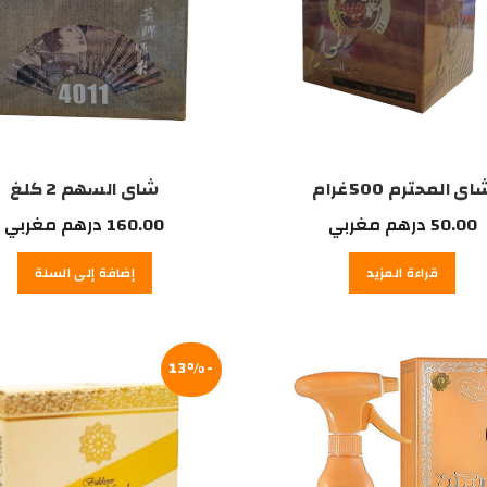
اي المحترم 500غرام
شاي السهم 2 كلغ
50.00
درهم مغربي
160.00
درهم مغربي
قراءة المزيد
إضافة إلى السلة
-13%