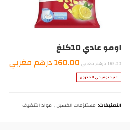
اومو عادي 10كلغ
السعر
الس
160.00
درهم مغربي
165.00
درهم مغربي
الأصلي
الح
غير متوفر في المخزون
هو:
هو:
.00
165.00
التصنيفات:
مستلزمات الغسيل
,
مواد التنظيف
درهم
دره
مغربي.
مغر