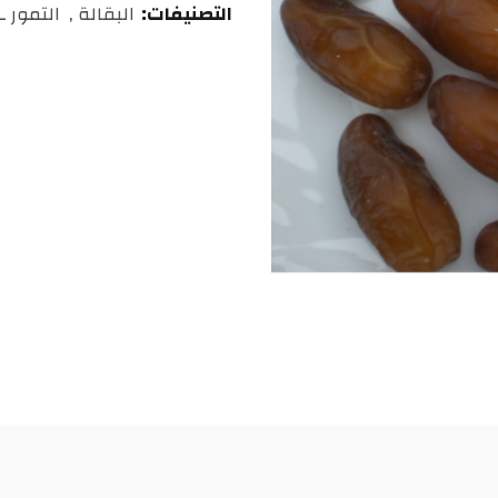
التصنيفات:
البقالة
,
التمور 