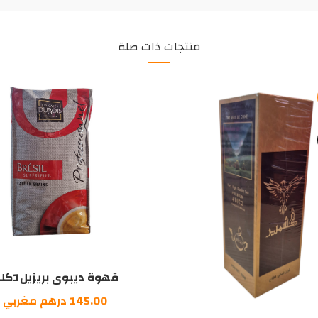
منتجات ذات صلة
قهوة ديبوى بريزيل1كلغ
145.00
درهم مغربي