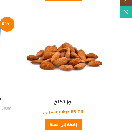
Instagram
WhatsApp
-9%
س
لوز 1كلغ
5.50
در
85.00
درهم مغربي
إضافة إلى السلة