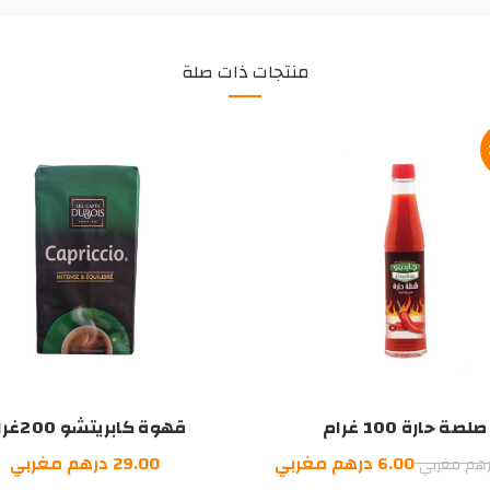
منتجات ذات صلة
صلصة حارة 100 غرام
قهوة كابريتشو 200غرام
السعر
السعر
6.00
درهم مغربي
29.00
درهم مغربي
هم مغربي
الأصلي
الحالي