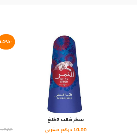
-14%
سكر قالب 2كلغ
10.00
درهم مغربي
7.00
در