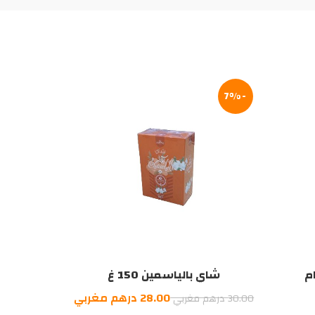
-7%
شاي بالياسمين 150 غ
السعر
السعر
28.00
درهم مغربي
30.00
درهم مغربي
الأصلي
الحالي