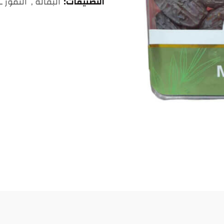
التصنيفات:
البقالة
,
التمور 
درهم
مغربي.