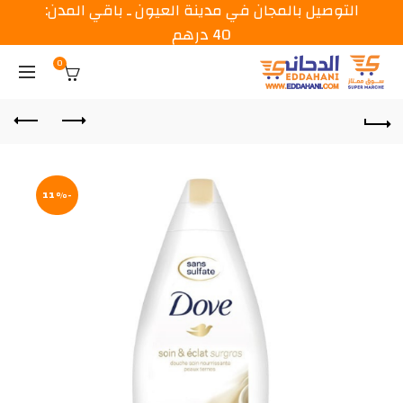
التوصيل بالمجان في مدينة العيون ـ باقي المدن:
40 درهم
0
-11%