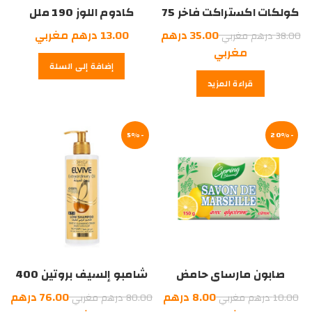
كولكات اكستراكت فاخر 75
كادوم اللوز 190 ملل
ملل
السعر
35.00
درهم
13.00
درهم مغربي
38.00
درهم مغربي
الأصلي
السعر
مغربي
إضافة إلى السلة
هو:
الحالي
قراءة المزيد
هو:
38.00
درهم
35.00
درهم
مغربي.
-20%
مغربي.
-5%
صابون مارساي حامض
شامبو إلسيف بروتين 400
ملل
السعر
السعر
8.00
درهم
76.00
درهم
10.00
درهم مغربي
80.00
درهم مغربي