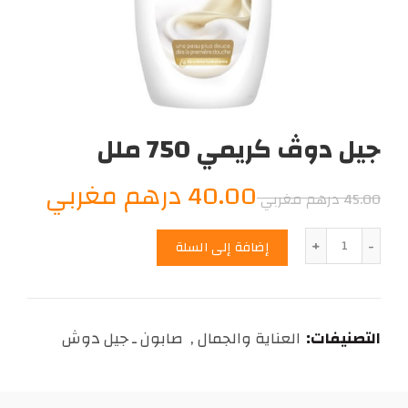
جيل دوڤ كريمي 750 ملل
السعر
السع
40.00
درهم مغربي
45.00
درهم مغربي
الأصلي
الحال
الكمية
إضافة إلى السلة
هو:
هو:
0.00
45.00
التصنيفات:
العناية والجمال
,
صابون ـ جيل دوش
درهم
درهم
مغربي.
مغرب