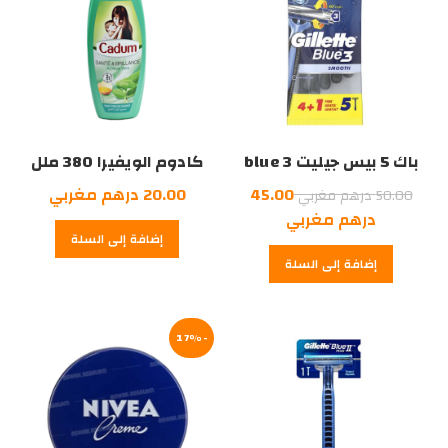
باك 5 بيس جيليت blue 3
كادوم الويفيرا 380 ملل
السعر
45.00
20.00
درهم مغربي
50.00
درهم مغربي
الأصلي
السعر
درهم مغربي
إضافة إلى السلة
هو:
الحالي
إضافة إلى السلة
هو:
50.00
درهم
45.00
درهم
مغربي.
مغربي.
-17%