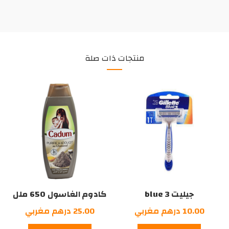
منتجات ذات صلة
جيليت blue 3
كادوم الغاسول 650 ملل
10.00
درهم مغربي
25.00
درهم مغربي