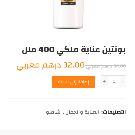
بونتين عناية ملكي 400 ملل
السعر
السع
32.00
درهم مغربي
34.00
درهم مغربي
الأصلي
الحال
الكمية
إضافة إلى السلة
هو:
هو:
2.00
34.00
التصنيفات:
العناية والجمال
,
شامبو
درهم
درهم
مغربي.
مغرب