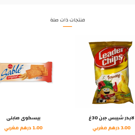
منتجات ذات صلة
لايدر شيبس جبن 30غ
بيسكوي صابلي
3.00
درهم مغربي
1.00
درهم مغربي