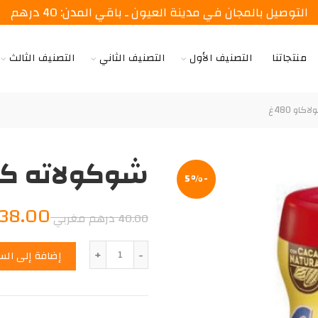
التوصيل بالمجان في مدينة العيون ـ باقي المدن: 40 درهم
منتجاتنا
التصنيف الأول
التصنيف الثاني
التصنيف الثالث
او 480غ
شوكولاته كولاك
-5%
السعر
38.00
40.00
درهم مغربي
الأصلي
الكمية
إضافة إلى الس
هو:
40.00