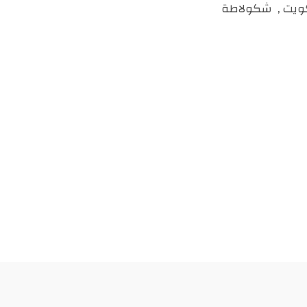
كويت
,
شكولاطة
درهم
مغربي.