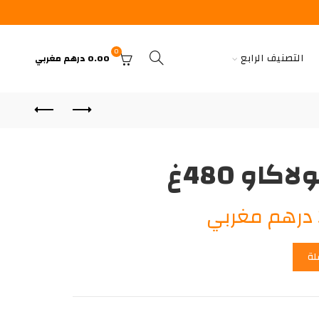
0
التصنيف الرابع
0.00
درهم مغربي
او 480غ
السعر
درهم مغربي
الحالي
لة
هو:
38.00