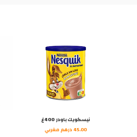
نيسكويك باودر 400غ
45.00
درهم مغربي