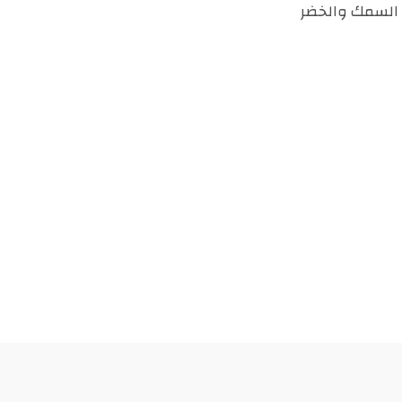
السمك والخضر
درهم
مغربي.