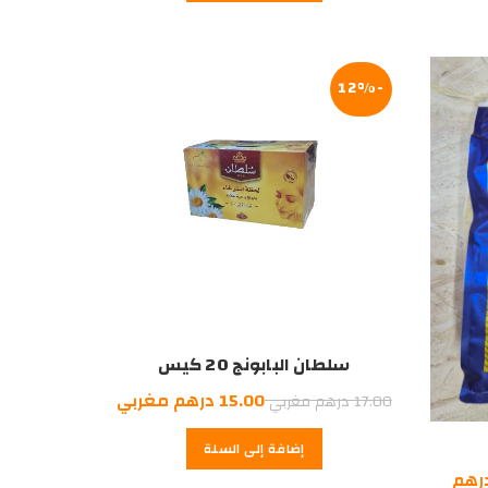
9.50
10.00
درهم
درهم
مغربي.
مغربي.
-12%
سلطان البابونج 20 كيس
السعر
السعر
15.00
درهم مغربي
17.00
درهم مغربي
الأصلي
الحالي
إضافة إلى السلة
هو:
هو:
رهم
15.00
17.00