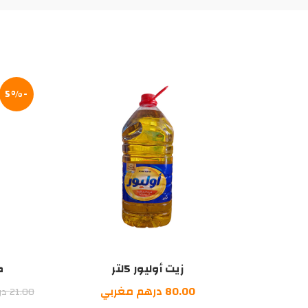
-5%
زيت أوليور 5لتر
ص
80.00
درهم مغربي
21.00
در