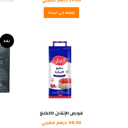
23.00
در
إضافة إلى السلة
نفذ
فورص الإتقان 10كلغ
48.00
درهم مغربي