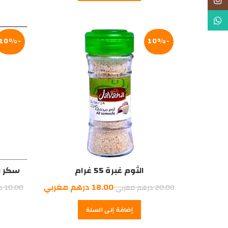
Instagram
WhatsApp
-10%
-10%
الثوم غبرة 55 غرام
سكر نكه
السعر
السعر
18.00
درهم مغربي
20.00
درهم مغربي
10.00
در
الأصلي
الحالي
إضافة إلى السلة
هو:
هو:
18.00
20.00