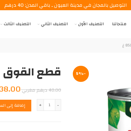
التوصيل بالمجان في مدينة العيون ـ باقي المدن: 40 درهم
منتجاتنا
التصنيف الأول
التصنيف الثاني
التصنيف الثالث
قطع القوق 850 غ
-5%
السعر
38.00
40.00
درهم مغربي
الأصلي
الكمية
إضافة إلى الس
هو:
40.00