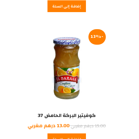
إضافة إلى السلة
-13%
كوفيتير البركة الحامض 37
السعر
السعر
13.00
درهم مغربي
15.00
درهم مغربي
الأصلي
الحالي