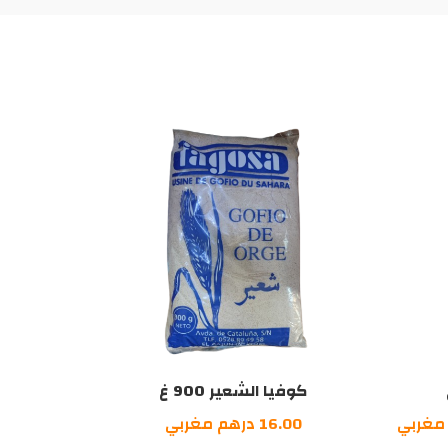
كوفيا الشعير 900 غ
السعر
مغربي
16.00
درهم مغربي
الحالي