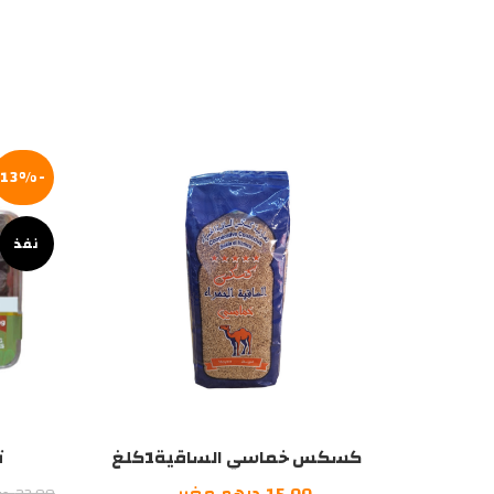
درهم
درهم
مغربي.
مغربي.
-13%
نفذ
كسكس خماسي الساقية1كلغ
ت
15.00
درهم مغربي