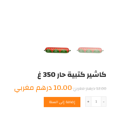
كاشير كتبية حار 350 غ
السعر
السع
10.00
درهم مغربي
12.00
درهم مغربي
الأصلي
الحال
الكمية
إضافة إلى السلة
هو:
هو: