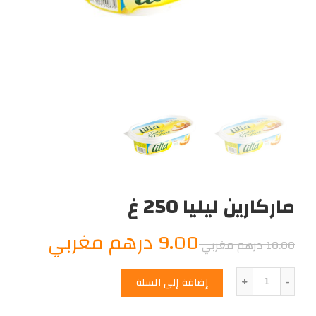
ماركارين ليليا 250 غ
السعر
السعر
9.00
درهم مغربي
10.00
درهم مغربي
الأصلي
الحالي
الكمية
إضافة إلى السلة
هو:
هو: