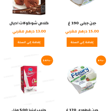
جبن جبلي 190 غ
كلاص شوكولات اديال
110غرام
15.00
درهم مغربي
13.00
درهم مغربي
إضافة إلى السلة
إضافة إلى السلة
-14%
-6%
جبن فطوري 170 غ
حليب لينيا 500 ملل