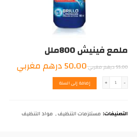
ملمع فينيش 800ملل
السعر
السع
50.00
درهم مغربي
55.00
درهم مغربي
الأصلي
الحال
الكمية
إضافة إلى السلة
هو:
هو:
0.00
55.00
التصنيفات:
مستلزمات التنظيف
,
مواد التنظيف
درهم
درهم
مغربي.
مغرب