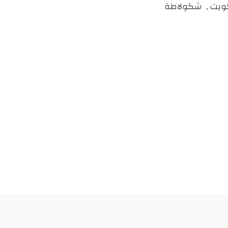
كويت
,
شكولاطة
درهم
مغربي.