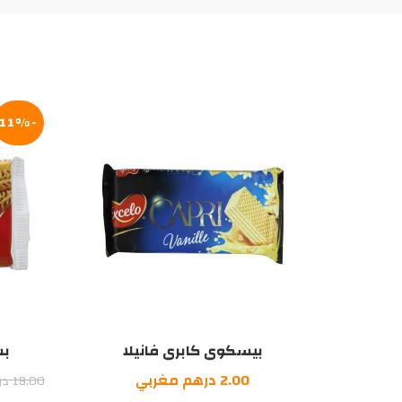
-11%
بيسكوي كابري فانيلا
بس
2.00
درهم مغربي
18.00
در