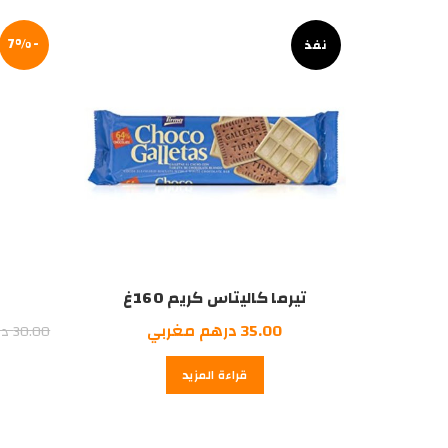
-7%
نفذ
تيرما كاليتاس كريم 160غ
35.00
درهم مغربي
30.00
در
قراءة المزيد