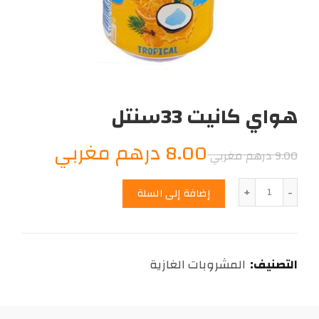
هواي كانيت 33سنتل
السعر
السعر
8.00
درهم مغربي
9.00
درهم مغربي
الأصلي
الحالي
الكمية
إضافة إلى السلة
هو:
هو:
8.00
9.00
التصنيف:
المشروبات الغازية
درهم
درهم
مغربي.
مغربي.